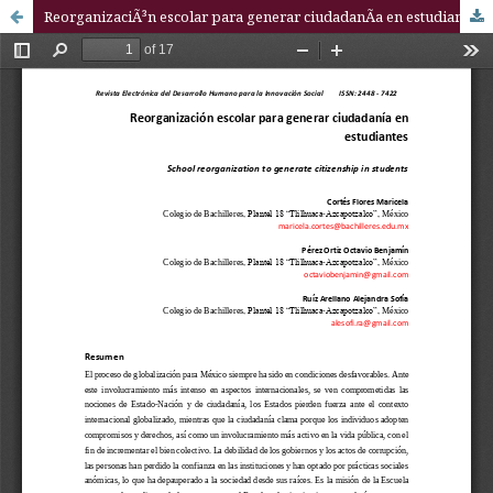
ReorganizaciÃ³n escolar para generar ciudadanÃ­a en estudiantes