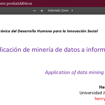
ntes prediabÃ©ticos