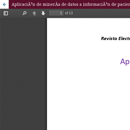
AplicaciÃ³n de minerÃ­a de datos a informaciÃ³n de pacie