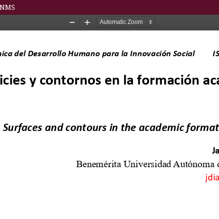
l NMS