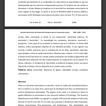
asimiladas
que exhibimos
en la cotidianidad
, las cuales 
deben ser desarrolladas ya que son 
fundamentales para las 
relaciones interpersonales
positivas
. El propósito de este estudio es 
determinar si exist
en diferencias de género en la
asertividad 
en estudiant
es 
universitarios 
de 
nuevo  ingreso  de  Psicología
.  Se 
a
plicó
la  Escala  de  Multidiversidad  de  Asertiva  (EMA
) 
a 
una muestra de 66
estudiantes universita
rios de ambos sexos, de entre 19 y 20 
años
; para su 
Vol. 
8
, Núm. 1
5
Enero 
–
Junio 2021
CDHIS
Revista Electrónica del Desarrollo Humano para la Innovación Social         ISSN: 2448 
-
7422
estudio,  dicho  instrumento  se  divide  en  tres  dimensiones: 
A
sertividad  indirecta, 
N
o 
asertividad  y 
A
sertividad.   
La  metodología 
fue 
cuantitativ
a
,  descriptiv
a, 
transversal
y 
prospectivo
. 
Como parte de los r
esultados
se destaca
n que 
e
n 
lo referente  a
la 
A
sertividad 
indirecta, 
ambos
participantes  disponen  de  una  habilidad  promedio,  lo  que  s
ignifica  que 
recurren  a  medios  indirectos,  para  la  comunicación  de  sus  ideas,  sentimiento,  opiniones, 
especialmente a través de medios electrónicos. Mientras tanto, respecto a
la 
N
o asertividad
, 
el estudio reveló que 
fueron los varones 
quienes presentaron 
una tendencia 
ligeramente 
más 
acentuada hacia exhibición de
estos
comportamientos
, en comparación con las mujeres
. Por 
último,  re
ferente 
a  la  dimensión  de 
A
sertividad,
la  población  femenina  mostró  una  menor 
disposición al dominio de esta dimensión en sus i
nteracciones sociales.
Asertividad,
d
iferencias  de  género,  habilidades  sociales,  estudiantes 
Palabras  clave:
universitarios. 
Abstrac
t
When we talk about assertiveness
we describe a series of visible and assimilated behaviors 
that we exhibit in our daily lives, which must be developed since they are fundamental for 
positive  interpersonal  relationships.  The  purpose  of  this  study  is  to  determine  if  there  are 
gender differ
ences in assertiveness in new university students of Psychology. The Assertive 
Multidiversity Scale (EMA) was applied to a sample of 66 university students of both sexes, 
between 19 and 20 years old; For its study, this instrument is divided into three dim
ensions: 
Indirect   Assertiveness,   Non
-
assertiveness   and   Assertiveness.   The   methodology   was 