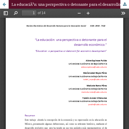
La educaciÃ³n: una perspectiva o detonante para el desarrollo econÃ³mico