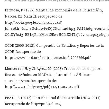
Fermoso, P. (1997) Manual de EconomÃ­a de la EducaciÃ³n,
Narcea Ed. Madrid. recuperado de:
http://books.google.com.mx/books?
hl=es&lr=&id=aUchbfv9eKQC&oi=fnd&pg=PA13&dq=econom
OClUY&sig=BZ1kjPmzMbal5EweHCIaKX4TaJo#v=onepage&q
OCDE (2006-2012), Compendio de Estudios y Reportes de la
OCDE. Recuperado de:
https://www.oecd.org/centrodemexico/47905766.pdf
Monserrat, H. y ChÃ¡vez, M. (2003) Tres modelos de polÃ­
tica econÃ³mica en MÃ©xico, durante los Ãºltimos
sesenta aÃ±os. Recuperado de:
http://www.redalyc.org/pdf/413/41303703.pdf
PeÃ±a, E. (2012) Plan Nacional de Desarrollo (2013-2014)
Recuperado de http://pnd.gob.mx/