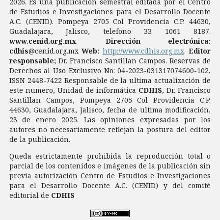
2026. Es una publicación semestral editada por el Centro
de Estudios e Investigaciones para el Desarrollo Docente
A.C. (CENID). Pompeya 2705 Col Providencia C.P. 44630,
Guadalajara, Jalisco, telefono 33 1061 8187.
www.cenid.org.mx
.
Dirección electrónica:
cdhis
@cenid.org.mx
Web:
http://www.cdhis.org.mx
.
Editor
responsable;
Dr. Francisco Santillan Campos. Reservas de
Derechos al Uso Exclusivo No: 04-2023-031317074600-102,
ISSN 2448-7422 Responsable de la ultima actualización de
este numero, Unidad de informática
CDHIS
, Dr. Francisco
Santillan Campos, Pompeya 2705 Col Providencia C.P.
44630, Guadalajara, Jalisco, fecha de ultima modificación,
23 de enero 2025. Las opiniones expresadas por los
autores no necesariamente reflejan la postura del editor
de la publicación.
Queda estrictamente prohibida la reproducción total o
parcial de los contenidos e imágenes de la publicación sin
previa autorización Centro de Estudios e Investigaciones
para el Desarrollo Docente A.C. (CENID) y del comité
editorial de
CDHIS