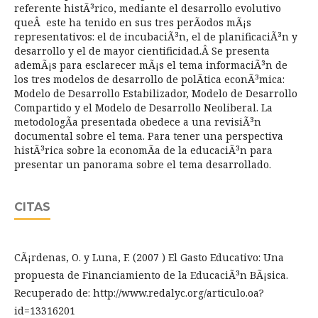
referente histÃ³rico, mediante el desarrollo evolutivo
queÂ este ha tenido en sus tres perÃ­odos mÃ¡s
representativos: el de incubaciÃ³n, el de planificaciÃ³n y
desarrollo y el de mayor cientificidad.Â Se presenta
ademÃ¡s para esclarecer mÃ¡s el tema informaciÃ³n de
los tres modelos de desarrollo de polÃ­tica econÃ³mica:
Modelo de Desarrollo Estabilizador, Modelo de Desarrollo
Compartido y el Modelo de Desarrollo Neoliberal. La
metodologÃ­a presentada obedece a una revisiÃ³n
documental sobre el tema. Para tener una perspectiva
histÃ³rica sobre la economÃ­a de la educaciÃ³n para
presentar un panorama sobre el tema desarrollado.
CITAS
CÃ¡rdenas, O. y Luna, F. (2007 ) El Gasto Educativo: Una
propuesta de Financiamiento de la EducaciÃ³n BÃ¡sica.
Recuperado de: http://www.redalyc.org/articulo.oa?
id=13316201