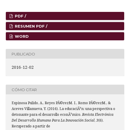
PDF /
RESUMEN PDF /
WORD
PUBLICADO
2016-12-02
CÓMO CITAR
Espinosa Pulido, A., Reyes PÃ©rezM. I., Romo PÃ©rezM., &
Aceves Villanueva, Y. (2016). La educaciÃ³n: una perspectiva o
detonante para el desarrollo econÃ³mico.
Revista Electrónica
Del Desarrollo Humano Para La Innovación Social
,
3
(6).
Recuperado a partir de