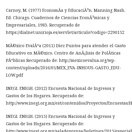
Carnoy, M. (1977) EconomÃ­a y EducaciÃ³n. Manning Nash.
Ed. Chicago. Cuadernos de Ciencias EconÃ³micas y
Empresariales, 1983. Recuperado de
https://dialnet.unirioja.es/servlet/articulo?codigo=2290152
MÃ©xico EvalÃºa (2011) Diez Puntos para atender el Gasto
Educativo en MÃ©xico. Centro de AnÃ¡lisis de PolÃ­ticas
PÃºblicas Recuperado de: http://mexicoevalua.org/wp-
content/uploads/2016/05/MEX_EVA-INHOUS-GASTO_EDU-
LOW.pdf
INEGI. ENIGH. (2012) Encuesta Nacional de Ingresos y
Gastos de los Hogares. Recuperado de:
http://www.inegi.org.mx/est/contenidos/Proyectos/Encuestas/
INEGI. ENIGH. (2015) Encuesta Nacional de Ingresos y
Gastos de los Hogares. Recuperado de:
http://www.inegi.org.mx/saladeprensa/boletines/2015/especial