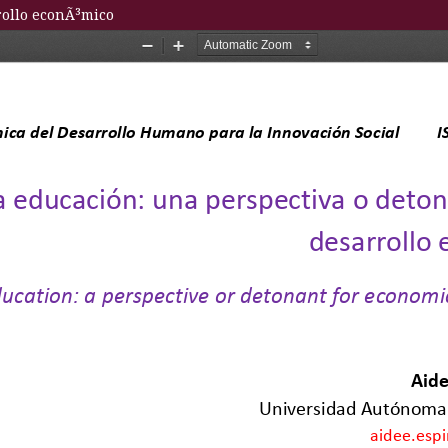
rollo econÃ³mico