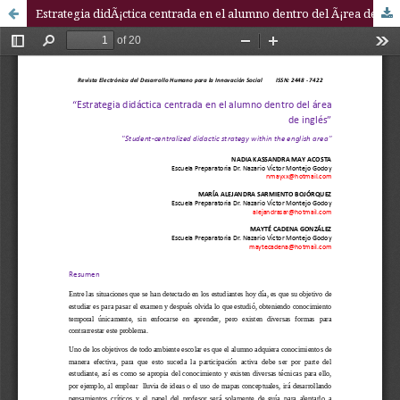
Estrategia didÃ¡ctica centrada en el alumno dentro del Ã¡rea de inglÃ©s