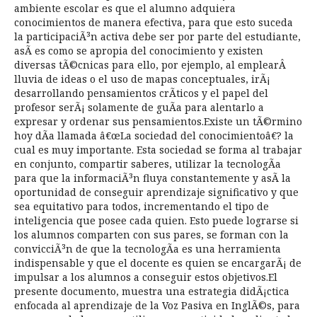
ambiente escolar es que el alumno adquiera
conocimientos de manera efectiva, para que esto suceda
la participaciÃ³n activa debe ser por parte del estudiante,
asÃ­ es como se apropia del conocimiento y existen
diversas tÃ©cnicas para ello, por ejemplo, al emplearÂ
lluvia de ideas o el uso de mapas conceptuales, irÃ¡
desarrollando pensamientos crÃ­ticos y el papel del
profesor serÃ¡ solamente de guÃ­a para alentarlo a
expresar y ordenar sus pensamientos.Existe un tÃ©rmino
hoy dÃ­a llamada â€œLa sociedad del conocimientoâ€? la
cual es muy importante. Esta sociedad se forma al trabajar
en conjunto, compartir saberes, utilizar la tecnologÃ­a
para que la informaciÃ³n fluya constantemente y asÃ­ la
oportunidad de conseguir aprendizaje significativo y que
sea equitativo para todos, incrementando el tipo de
inteligencia que posee cada quien. Esto puede lograrse si
los alumnos comparten con sus pares, se forman con la
convicciÃ³n de que la tecnologÃ­a es una herramienta
indispensable y que el docente es quien se encargarÃ¡ de
impulsar a los alumnos a conseguir estos objetivos.El
presente documento, muestra una estrategia didÃ¡ctica
enfocada al aprendizaje de la Voz Pasiva en InglÃ©s, para