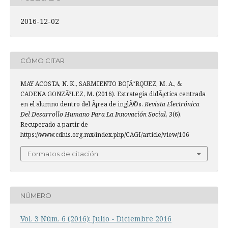
2016-12-02
CÓMO CITAR
MAY ACOSTA, N. K., SARMIENTO BOJÃ“RQUEZ, M. A., &
CADENA GONZÃ?LEZ, M. (2016). Estrategia didÃ¡ctica centrada
en el alumno dentro del Ã¡rea de inglÃ©s.
Revista Electrónica
Del Desarrollo Humano Para La Innovación Social
,
3
(6).
Recuperado a partir de
https://www.cdhis.org.mx/index.php/CAGI/article/view/106
Formatos de citación
NÚMERO
Vol. 3 Núm. 6 (2016): Julio - Diciembre 2016