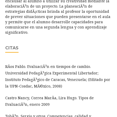
encausar al alumno a utilizar su creatividad mediante la
elaboraciÃ³n de un proyecto. La planeaciÃ³n de
estrategias didÃ¡cticas brinda al profesor la oportunidad
de prever situaciones que pueden presentarse en el aula
y permite que el alumno desarrolle capacidades para
comunicarse en una segunda lengua y con aprendizaje
significativo.
CITAS
RÃ­os Pablo. EvaluaciÃ³n en tiempos de cambio.
Universidad PedagÃ³gica Experimental Libertador;
Instituto PedagÃ³gico de Caracas, Venezuela; (Editado por
la UPN-Cosdac, MÃ©xico, 2008)
Castro Nancy, Correa MarÃ­a, Lira Hugo. Tipos de
EvaluaciÃ³n, enero 2009
TobÃ³n, Sergio y otros. Competencias, calidad y