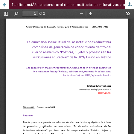
La dimensiÃ³n sociocultural de las instituciones educativas como lÃ­nea de generaciÃ³n de conocimiento dentro del cuerpo acadÃ©mico â€œPolÃ­ticas, Sujetos y procesos en las instituciones educativasâ€? de la UPN/Ajusco en MÃ©xico