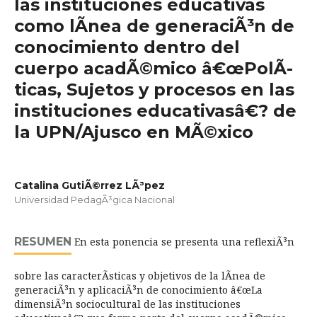
las instituciones educativas
como lÃ­nea de generaciÃ³n de
conocimiento dentro del
cuerpo acadÃ©mico â€œPolÃ­
ticas, Sujetos y procesos en las
instituciones educativasâ€? de
la UPN/Ajusco en MÃ©xico
Catalina GutiÃ©rrez LÃ³pez
Universidad PedagÃ³gica Nacional
RESUMEN
En esta ponencia se presenta una reflexiÃ³n
sobre las caracterÃ­sticas y objetivos de la lÃ­nea de
generaciÃ³n y aplicaciÃ³n de conocimiento â€œLa
dimensiÃ³n sociocultural de las instituciones