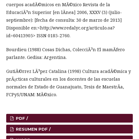
cuerpos acadÃ©micos en MÃ©xico Revista de la
EducaciÃ³n Superior [en lÃ­nea] 2006, XXXV (3) (julio-
septiembre): [fecha de consulta: 30 de marzo de 2013]
Disponible en:<http://www.redalyc.org/articulo.oa?
id=60413905> ISSN 0185-2760.
Bourdieu (1988) Cosas Dichas, ColecciÃ³n El mamÃ­fero
parlante. Gedisa: Argentina.
GutiÃ©rrez LÃ³pez Catalina (1998) Cultura acadÃ©mica y
prÃ¡cticas culturales en los docentes de las escuelas
normales de Estado de Guanajuato, Tesis de MaestrÃ­a,
FCPyS/UNAM: MÃ©xico.
PDF /
RESUMEN PDF /