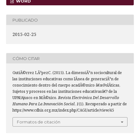
WORD
PUBLICADO
2015-02-25
CÓMO CITAR
GutiÃ©rrez LÃ³pezC. (2015). La dimensiÃ³n sociocultural de
las instituciones educativas como lÃ­nea de generaciÃ³n de
conocimiento dentro del cuerpo acadÃ©mico â€œPolÃ­ticas,
Sujetos y procesos en las instituciones educativasâ€? de la
UPN/Ajusco en MÃ©xico.
Revista Electrónica Del Desarrollo
Humano Para La Innovación Social
,
1
(1). Recuperado a partir de
https://www.cdhis.org.mx/index.php/CAGI/article/view/45
Formatos de citación