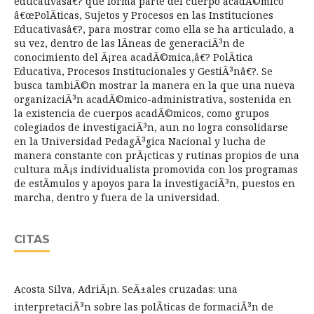
educativasâ€? que forma parte del cuerpo acadÃ©mico
â€œPolÃ­ticas, Sujetos y Procesos en las Instituciones
Educativasâ€?, para mostrar como ella se ha articulado, a
su vez, dentro de las lÃ­neas de generaciÃ³n de
conocimiento del Ã¡rea acadÃ©mica,â€? PolÃ­tica
Educativa, Procesos Institucionales y GestiÃ³nâ€?. Se
busca tambiÃ©n mostrar la manera en la que una nueva
organizaciÃ³n acadÃ©mico-administrativa, sostenida en
la existencia de cuerpos acadÃ©micos, como grupos
colegiados de investigaciÃ³n, aun no logra consolidarse
en la Universidad PedagÃ³gica Nacional y lucha de
manera constante con prÃ¡cticas y rutinas propios de una
cultura mÃ¡s individualista promovida con los programas
de estÃ­mulos y apoyos para la investigaciÃ³n, puestos en
marcha, dentro y fuera de la universidad.
CITAS
Acosta Silva, AdriÃ¡n. SeÃ±ales cruzadas: una
interpretaciÃ³n sobre las polÃ­ticas de formaciÃ³n de