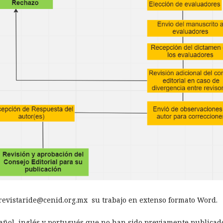
 revistaride@cenid.org.mx su trabajo en extenso formato Word.
pañol, inglés y portugués que no han sido previamente publicad