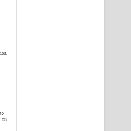
s
ios,
mo
r en