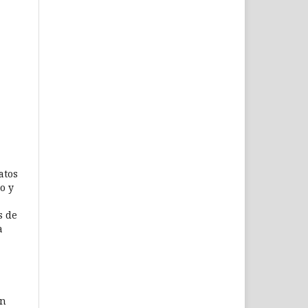
atos
o y
s de
a
an