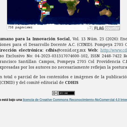
Humano para la Innovación Social
, Vol. 13 Núm. 25 (2026): E
iones para el Desarrollo Docente A.C. (CENID). Pompeya 2705 Co
irección electrónica: cdhis
@cenid.org.mx
Web:
http://www.c
so Exclusivo No: 04-2023-031317074600-102, ISSN 2448-7422 Re
Francisco Santillan Campos, Pompeya 2705 Col Providencia C.P
xpresadas por los autores no necesariamente reflejan la postura 
 total o parcial de los contenidos e imágenes de la publicació
 (CENID) y del comité editorial de
CDHIS
a está bajo una
licencia de Creative Commons Reconocimiento-NoComercial 4.0 Inte