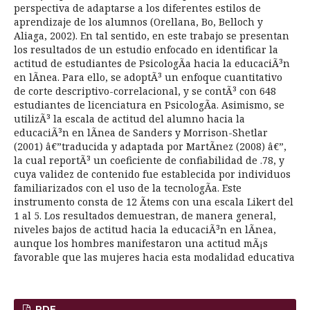
perspectiva de adaptarse a los diferentes estilos de
aprendizaje de los alumnos (Orellana, Bo, Belloch y
Aliaga, 2002). En tal sentido, en este trabajo se presentan
los resultados de un estudio enfocado en identificar la
actitud de estudiantes de PsicologÃ­a hacia la educaciÃ³n
en lÃ­nea. Para ello, se adoptÃ³ un enfoque cuantitativo
de corte descriptivo-correlacional, y se contÃ³ con 648
estudiantes de licenciatura en PsicologÃ­a. Asimismo, se
utilizÃ³ la escala de actitud del alumno hacia la
educaciÃ³n en lÃ­nea de Sanders y Morrison-Shetlar
(2001) â€”traducida y adaptada por MartÃ­nez (2008) â€”,
la cual reportÃ³ un coeficiente de confiabilidad de .78, y
cuya validez de contenido fue establecida por individuos
familiarizados con el uso de la tecnologÃ­a. Este
instrumento consta de 12 Ã­tems con una escala Likert del
1 al 5. Los resultados demuestran, de manera general,
niveles bajos de actitud hacia la educaciÃ³n en lÃ­nea,
aunque los hombres manifestaron una actitud mÃ¡s
favorable que las mujeres hacia esta modalidad educativa
PDF