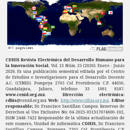
CDHIS Revista Electrónica del Desarrollo Humano para
la Innovación Social
, Vol. 13 Núm. 25 (2026): Enero - Junio
2026. Es una publicación semestral editada por el Centro
de Estudios e Investigaciones para el Desarrollo Docente
A.C. (CENID). Pompeya 2705 Col Providencia C.P. 44630,
Guadalajara, Jalisco, telefono 33 1061 8187.
www.cenid.org.mx
.
Dirección electrónica:
cdhis
@cenid.org.mx
Web:
http://www.cdhis.org.mx
.
Editor
responsable;
Dr. Francisco Santillan Campos. Reservas de
Derechos al Uso Exclusivo No: 04-2023-031317074600-102,
ISSN 2448-7422 Responsable de la ultima actualización de
este numero, Unidad de informática
CDHIS
, Dr. Francisco
Santillan Campos, Pompeya 2705 Col Providencia C.P.