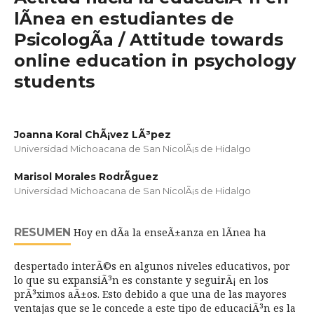
lÃ­nea en estudiantes de
PsicologÃ­a / Attitude towards
online education in psychology
students
Joanna Koral ChÃ¡vez LÃ³pez
Universidad Michoacana de San NicolÃ¡s de Hidalgo
Marisol Morales RodrÃ­guez
Universidad Michoacana de San NicolÃ¡s de Hidalgo
RESUMEN
Hoy en dÃ­a la enseÃ±anza en lÃ­nea ha
despertado interÃ©s en algunos niveles educativos, por
lo que su expansiÃ³n es constante y seguirÃ¡ en los
prÃ³ximos aÃ±os. Esto debido a que una de las mayores
ventajas que se le concede a este tipo de educaciÃ³n es la