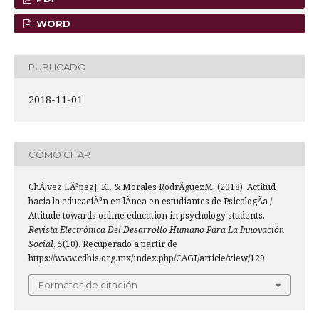
WORD
PUBLICADO
2018-11-01
CÓMO CITAR
ChÃ¡vez LÃ³pezJ. K., & Morales RodrÃ­guezM. (2018). Actitud
hacia la educaciÃ³n en lÃ­nea en estudiantes de PsicologÃ­a /
Attitude towards online education in psychology students.
Revista Electrónica Del Desarrollo Humano Para La Innovación
Social
,
5
(10). Recuperado a partir de
https://www.cdhis.org.mx/index.php/CAGI/article/view/129
Formatos de citación