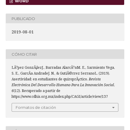
WORD
PUBLICADO
2019-08-01
CÓMO CITAR
LÃ³pez GonzÃ¡lezJ., Barradas AlarcÃ³nM. E., Sarmiento Vega,
S. E., GarcÃ­a AndradeJ. N., & GutiÃ©rrez SerranoL. (2019).
Asertividad: en estudiantes de quiroprÃ¡ctico.
Revista
Electrónica Del Desarrollo Humano Para La Innovación Social
,
6
(12). Recuperado a partir de
https://www.cdhis.org.mx/index.php/CAGI/article/view/137
Formatos de citación