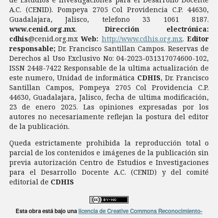
A.C. (CENID). Pompeya 2705 Col Providencia C.P. 44630,
Guadalajara, Jalisco, telefono 33 1061 8187.
www.cenid.org.mx
.
Dirección electrónica:
cdhis
@cenid.org.mx
Web:
http://www.cdhis.org.mx
.
Editor
responsable;
Dr. Francisco Santillan Campos. Reservas de
Derechos al Uso Exclusivo No: 04-2023-031317074600-102,
ISSN 2448-7422 Responsable de la ultima actualización de
este numero, Unidad de informática
CDHIS
, Dr. Francisco
Santillan Campos, Pompeya 2705 Col Providencia C.P.
44630, Guadalajara, Jalisco, fecha de ultima modificación,
23 de enero 2025. Las opiniones expresadas por los
autores no necesariamente reflejan la postura del editor
de la publicación.
Queda estrictamente prohibida la reproducción total o
parcial de los contenidos e imágenes de la publicación sin
previa autorización Centro de Estudios e Investigaciones
para el Desarrollo Docente A.C. (CENID) y del comité
editorial de
CDHIS
Esta obra está bajo una
licencia de Creative Commons Reconocimiento-