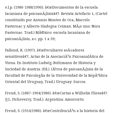
e.l.p. (1986-1988/1990). â€œDocumentos de la escuela
lacaniana de psicoanÃ¡lisisâ€?. Revista Artefacto 1, (Cartel
constituido por Antonio Montes de Oca, Marcelo
Pasternac y Alberto Sladogna Ceiman. MÃ¡s uno: Nora
Pasternac. Trad.) MÃ©xico: escuela lacaniana de
psicoanÃ¡lisis, a.c. pp. 1 a 39;
Fallend, K. (1997). â€œPeculiares soÃ±adores
sensitivosâ€?, Actas de la AsociaciÃ³n PsicoanalÃ­tica de
Viena. En Instituto Ludwig-Boltzmann de Historia y
Sociedad de Austria. (Ed.). (Ã?rea de psicoanÃ¡lisis de la
Facultad de PsicologÃ­a de la Universidad de la RepÃºblica
Oriental del Uruguay, Trad.) Uruguay: Surcos.
Freud, S. (1887-1904/1986). â€œCartas a Wilhelm Fliessâ€?.
(J.L. Etcheverry, Trad.). Argentina: Amorrortu
Freud, S. (1914/1986). â€œContribuciÃ³n a la historia del