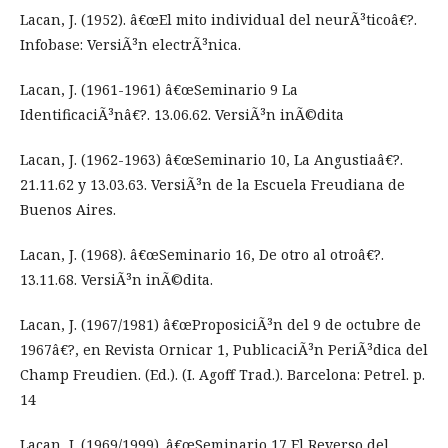
Lacan, J. (1952). â€œEl mito individual del neurÃ³ticoâ€?.
Infobase: VersiÃ³n electrÃ³nica.
Lacan, J. (1961-1961) â€œSeminario 9 La
IdentificaciÃ³nâ€?. 13.06.62. VersiÃ³n inÃ©dita
Lacan, J. (1962-1963) â€œSeminario 10, La Angustiaâ€?.
21.11.62 y 13.03.63. VersiÃ³n de la Escuela Freudiana de
Buenos Aires.
Lacan, J. (1968). â€œSeminario 16, De otro al otroâ€?.
13.11.68. VersiÃ³n inÃ©dita.
Lacan, J. (1967/1981) â€œProposiciÃ³n del 9 de octubre de
1967â€?, en Revista Ornicar 1, PublicaciÃ³n PeriÃ³dica del
Champ Freudien. (Ed.). (I. Agoff Trad.). Barcelona: Petrel. p.
14
Lacan, J. (1969/1999). â€œSeminario 17 El Reverso del