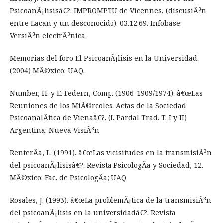
PsicoanÃ¡lisisâ€?. IMPROMPTU de Vicennes, (discusiÃ³n
entre Lacan y un desconocido). 03.12.69. Infobase:
VersiÃ³n electrÃ³nica
Memorias del foro El PsicoanÃ¡lisis en la Universidad.
(2004) MÃ©xico: UAQ.
Number, H. y E. Federn, Comp. (1906-1909/1974). â€œLas
Reuniones de los MiÃ©rcoles. Actas de la Sociedad
PsicoanalÃ­tica de Vienaâ€?. (I. Pardal Trad. T. I y II)
Argentina: Nueva VisiÃ³n
RenterÃ­a, L. (1991). â€œLas vicisitudes en la transmisiÃ³n
del psicoanÃ¡lisisâ€?. Revista PsicologÃ­a y Sociedad, 12.
MÃ©xico: Fac. de PsicologÃ­a; UAQ
Rosales, J. (1993). â€œLa problemÃ¡tica de la transmisiÃ³n
del psicoanÃ¡lisis en la universidadâ€?. Revista