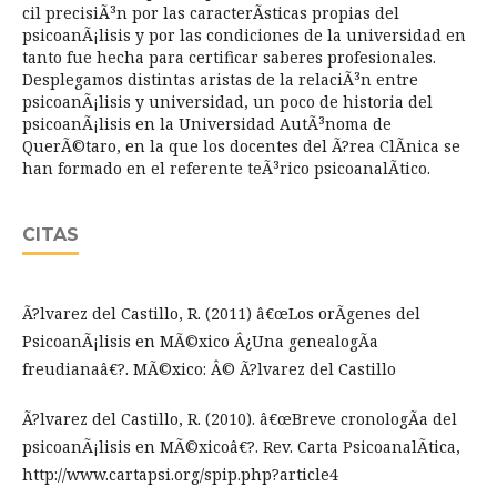
cil precisiÃ³n por las caracterÃ­sticas propias del
psicoanÃ¡lisis y por las condiciones de la universidad en
tanto fue hecha para certificar saberes profesionales.
Desplegamos distintas aristas de la relaciÃ³n entre
psicoanÃ¡lisis y universidad, un poco de historia del
psicoanÃ¡lisis en la Universidad AutÃ³noma de
QuerÃ©taro, en la que los docentes del Ã?rea ClÃ­nica se
han formado en el referente teÃ³rico psicoanalÃ­tico.
CITAS
Ã?lvarez del Castillo, R. (2011) â€œLos orÃ­genes del
PsicoanÃ¡lisis en MÃ©xico Â¿Una genealogÃ­a
freudianaâ€?. MÃ©xico: Â© Ã?lvarez del Castillo
Ã?lvarez del Castillo, R. (2010). â€œBreve cronologÃ­a del
psicoanÃ¡lisis en MÃ©xicoâ€?. Rev. Carta PsicoanalÃ­tica,
http://www.cartapsi.org/spip.php?article4