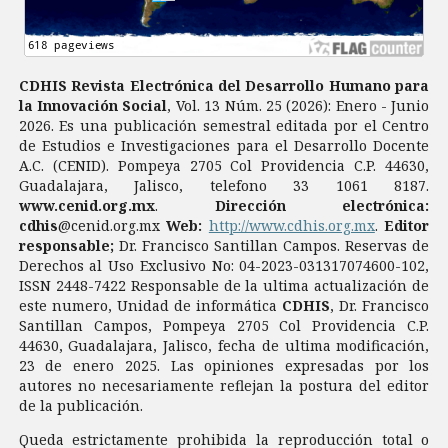
CDHIS Revista Electrónica del Desarrollo Humano para
la Innovación Social
, Vol. 13 Núm. 25 (2026): Enero - Junio
2026. Es una publicación semestral editada por el Centro
de Estudios e Investigaciones para el Desarrollo Docente
A.C. (CENID). Pompeya 2705 Col Providencia C.P. 44630,
Guadalajara, Jalisco, telefono 33 1061 8187.
www.cenid.org.mx
.
Dirección electrónica:
cdhis
@cenid.org.mx
Web:
http://www.cdhis.org.mx
.
Editor
responsable;
Dr. Francisco Santillan Campos. Reservas de
Derechos al Uso Exclusivo No: 04-2023-031317074600-102,
ISSN 2448-7422 Responsable de la ultima actualización de
este numero, Unidad de informática
CDHIS
, Dr. Francisco
Santillan Campos, Pompeya 2705 Col Providencia C.P.
44630, Guadalajara, Jalisco, fecha de ultima modificación,
23 de enero 2025. Las opiniones expresadas por los
autores no necesariamente reflejan la postura del editor
de la publicación.
Queda estrictamente prohibida la reproducción total o