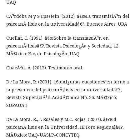
UAQ
CÃ³rdoba M y S Epsztein. (2012). â€œLa transmisiÃ³n del
psicoanÃ¡lisis en la universidadâ€?. Buenos Aires: UBA
Cuellar, C. (1991). â€œSobre la transmisiÃ³n en
psicoanÃ¡lisisâ€?. Revista PsicologÃ­a y Sociedad, 12.
MÃ©xico: Fac. de PsicologÃ­a; UAQ
ChacÃ³n, A. (2013). Testimonio oral.
De La Mora, R. (2001). â€œAlgunas cuestiones en torno a
la presencia del psicoanÃ¡lisis en la universidadâ€?,
Revista SuperaciÃ³n AcadÃ©mica No. 26. MÃ©xico:
SUPAUAQ
De La Mora, R., J. Rosales y M.C. Rojas. (2007). â€œEl
psicoanÃ¡lisis en la Universidad, III Foro Regionalâ€?.
MÃ©xico: UAQ-UASLP-CONCYTEQ.