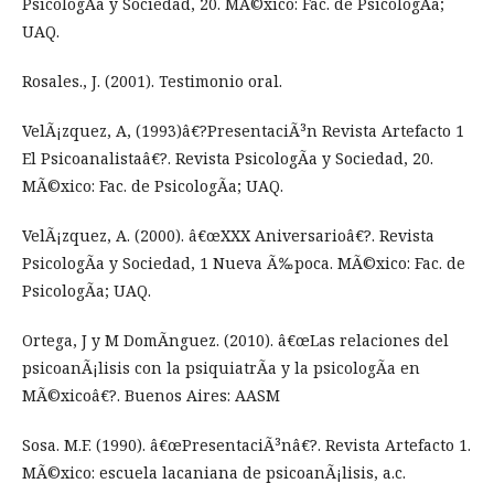
PsicologÃ­a y Sociedad, 20. MÃ©xico: Fac. de PsicologÃ­a;
UAQ.
Rosales., J. (2001). Testimonio oral.
VelÃ¡zquez, A, (1993)â€?PresentaciÃ³n Revista Artefacto 1
El Psicoanalistaâ€?. Revista PsicologÃ­a y Sociedad, 20.
MÃ©xico: Fac. de PsicologÃ­a; UAQ.
VelÃ¡zquez, A. (2000). â€œXXX Aniversarioâ€?. Revista
PsicologÃ­a y Sociedad, 1 Nueva Ã‰poca. MÃ©xico: Fac. de
PsicologÃ­a; UAQ.
Ortega, J y M DomÃ­nguez. (2010). â€œLas relaciones del
psicoanÃ¡lisis con la psiquiatrÃ­a y la psicologÃ­a en
MÃ©xicoâ€?. Buenos Aires: AASM
Sosa. M.F. (1990). â€œPresentaciÃ³nâ€?. Revista Artefacto 1.
MÃ©xico: escuela lacaniana de psicoanÃ¡lisis, a.c.