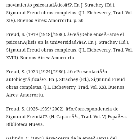
movimiento psicoanalÃ­ticoâ€?. En J. Strachey (Ed.),
Sigmund Freud obras completas. (J.L. Etcheverry, Trad. Vol.
XIV). Buenos Aires: Amorrortu. p. 30
Freud, S. (1919 [1918]/1986). â€œÂ¿Debe enseÃ±arse el
psicoanÃ¡lisis en la universidad?â€?. En J. Strachey (Ed.),
Sigmund Freud obras completas. (J.L. Etcheverry, Trad. Vol.
XVIII). Buenos Aires: Amorrortu.
Freud, S. (1925 [1924]/1986). â€œPresentaciÃ³n
autobiogrÃ¡ficaâ€?. En J. Strachey (Ed.), Sigmund Freud
obras completas. (J.L. Etcheverry, Trad. Vol. XX). Buenos
Aires: Amorrortu.
Freud, S. (1926-1939/ 2002). â€œCorrespondencia de
Sigmund Freudâ€?. (N. CaparrÃ³s, Trad. Vol. V) EspaÃ±a:
Biblioteca Nueva.
Galindo, C. (1991). â€œAcerca de la enseÃ±anza del