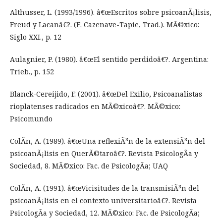
Althusser, L. (1993/1996). â€œEscritos sobre psicoanÃ¡lisis,
Freud y Lacanâ€?. (E. Cazenave-Tapie, Trad.). MÃ©xico:
Siglo XXI., p. 12
Aulagnier, P. (1980). â€œEl sentido perdidoâ€?. Argentina:
Trieb., p. 152
Blanck-Cereijido, F. (2001). â€œDel Exilio, Psicoanalistas
rioplatenses radicados en MÃ©xicoâ€?. MÃ©xico:
Psicomundo
ColÃ­n, A. (1989). â€œUna reflexiÃ³n de la extensiÃ³n del
psicoanÃ¡lisis en QuerÃ©taroâ€?. Revista PsicologÃ­a y
Sociedad, 8. MÃ©xico: Fac. de PsicologÃ­a; UAQ
ColÃ­n, A. (1991). â€œVicisitudes de la transmisiÃ³n del
psicoanÃ¡lisis en el contexto universitarioâ€?. Revista
PsicologÃ­a y Sociedad, 12. MÃ©xico: Fac. de PsicologÃ­a;