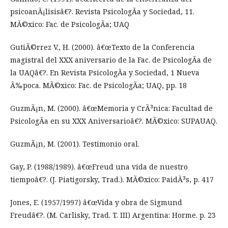
psicoanÃ¡lisisâ€?. Revista PsicologÃ­a y Sociedad, 11.
MÃ©xico: Fac. de PsicologÃ­a; UAQ
GutiÃ©rrez V., H. (2000). â€œTexto de la Conferencia
magistral del XXX aniversario de la Fac. de PsicologÃ­a de
la UAQâ€?. En Revista PsicologÃ­a y Sociedad, 1 Nueva
Ã‰poca. MÃ©xico: Fac. de PsicologÃ­a; UAQ, pp. 18
GuzmÃ¡n, M. (2000). â€œMemoria y CrÃ³nica: Facultad de
PsicologÃ­a en su XXX Aniversarioâ€?. MÃ©xico: SUPAUAQ.
GuzmÃ¡n, M. (2001). Testimonio oral.
Gay, P. (1988/1989). â€œFreud una vida de nuestro
tiempoâ€?. (J. Piatigorsky, Trad.). MÃ©xico: PaidÃ³s, p. 417
Jones, E. (1957/1997) â€œVida y obra de Sigmund
Freudâ€?. (M. Carlisky, Trad. T. III) Argentina: Horme. p. 23