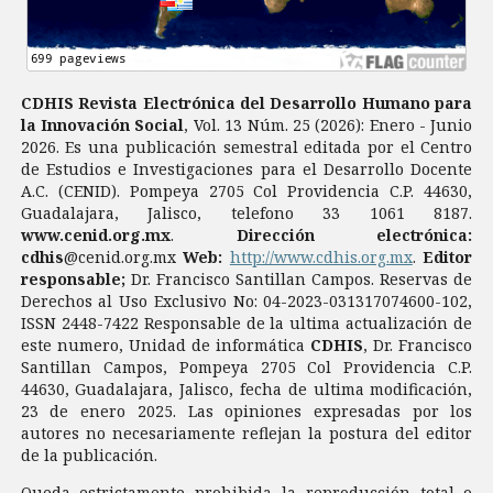
CDHIS Revista Electrónica del Desarrollo Humano para
la Innovación Social
, Vol. 13 Núm. 25 (2026): Enero - Junio
2026. Es una publicación semestral editada por el Centro
de Estudios e Investigaciones para el Desarrollo Docente
A.C. (CENID). Pompeya 2705 Col Providencia C.P. 44630,
Guadalajara, Jalisco, telefono 33 1061 8187.
www.cenid.org.mx
.
Dirección electrónica:
cdhis
@cenid.org.mx
Web:
http://www.cdhis.org.mx
.
Editor
responsable;
Dr. Francisco Santillan Campos. Reservas de
Derechos al Uso Exclusivo No: 04-2023-031317074600-102,
ISSN 2448-7422 Responsable de la ultima actualización de
este numero, Unidad de informática
CDHIS
, Dr. Francisco
Santillan Campos, Pompeya 2705 Col Providencia C.P.
44630, Guadalajara, Jalisco, fecha de ultima modificación,
23 de enero 2025. Las opiniones expresadas por los
autores no necesariamente reflejan la postura del editor
de la publicación.
Queda estrictamente prohibida la reproducción total o