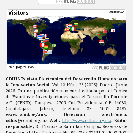
CDHIS Revista Electrónica del Desarrollo Humano para
la Innovación Social
, Vol. 13 Núm. 25 (2026): Enero - Junio
2026. Es una publicación semestral editada por el Centro
de Estudios e Investigaciones para el Desarrollo Docente
A.C. (CENID). Pompeya 2705 Col Providencia C.P. 44630,
Guadalajara, Jalisco, telefono 33 1061 8187.
www.cenid.org.mx
.
Dirección electrónica:
cdhis
@cenid.org.mx
Web:
http://www.cdhis.org.mx
.
Editor
responsable;
Dr. Francisco Santillan Campos. Reservas de
Derechos al Uso Exclusivo No: 04-2023-031317074600-102,