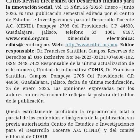
CDHIS Revista Electrónica del Desarrollo Humano para
la Innovación Social
, Vol. 13 Núm. 25 (2026): Enero - Junio
2026. Es una publicación semestral editada por el Centro
de Estudios e Investigaciones para el Desarrollo Docente
A.C. (CENID). Pompeya 2705 Col Providencia C.P. 44630,
Guadalajara, Jalisco, telefono 33 1061 8187.
www.cenid.org.mx
.
Dirección electrónica:
cdhis
@cenid.org.mx
Web:
http://www.cdhis.org.mx
.
Editor
responsable;
Dr. Francisco Santillan Campos. Reservas de
Derechos al Uso Exclusivo No: 04-2023-031317074600-102,
ISSN 2448-7422 Responsable de la ultima actualización de
este numero, Unidad de informática
CDHIS
, Dr. Francisco
Santillan Campos, Pompeya 2705 Col Providencia C.P.
44630, Guadalajara, Jalisco, fecha de ultima modificación,
23 de enero 2025. Las opiniones expresadas por los
autores no necesariamente reflejan la postura del editor
de la publicación.
Queda estrictamente prohibida la reproducción total o
parcial de los contenidos e imágenes de la publicación sin
previa autorización Centro de Estudios e Investigaciones
para el Desarrollo Docente A.C. (CENID) y del comité
editorial de
CDHIS