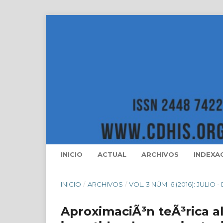
INICIO
ACTUAL
ARCHIVOS
INDEXA
INICIO
/
ARCHIVOS
/
VOL. 3 NÚM. 6 (2016): JULIO 
AproximaciÃ³n teÃ³rica al