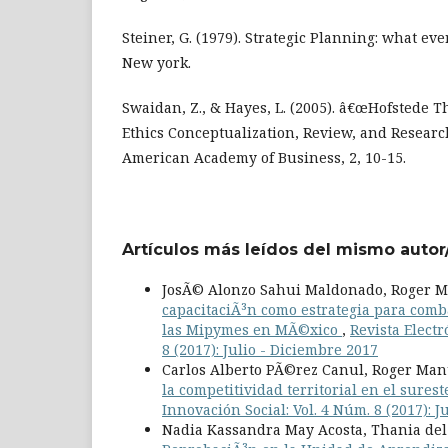
Steiner, G. (1979). Strategic Planning: what e
New york.
Swaidan, Z., & Hayes, L. (2005). â€œHofstede 
Ethics Conceptualization, Review, and Researc
American Academy of Business, 2, 10-15.
Artículos más leídos del mismo autor
JosÃ© Alonzo Sahui Maldonado, Roger M
capacitaciÃ³n como estrategia para comba
las Mipymes en MÃ©xico
,
Revista Elect
8 (2017): Julio - Diciembre 2017
Carlos Alberto PÃ©rez Canul, Roger Man
la competitividad territorial en el sure
Innovación Social: Vol. 4 Núm. 8 (2017): J
Nadia Kassandra May Acosta, Thania de