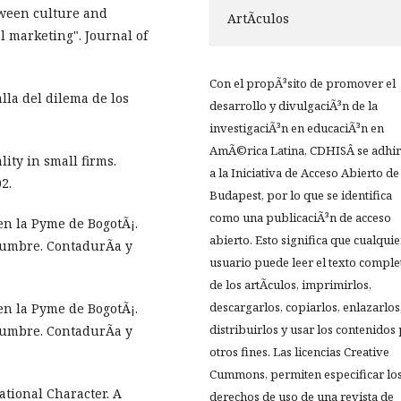
tween culture and
ArtÃ­culos
l marketing". Journal of
Con el propÃ³sito de promover el
alla del dilema de los
desarrollo y divulgaciÃ³n de la
investigaciÃ³n en educaciÃ³n en
AmÃ©rica Latina, CDHISÂ se adhir
lity in small firms.
a la Iniciativa de Acceso Abierto de
2.
Budapest, por lo que se identifica
como una publicaciÃ³n de acceso
en la Pyme de BogotÃ¡.
abierto. Esto significa que cualquie
dumbre. ContadurÃ­a y
usuario puede leer el texto comple
de los artÃ­culos, imprimirlos,
descargarlos, copiarlos, enlazarlos
en la Pyme de BogotÃ¡.
distribuirlos y usar los contenidos
dumbre. ContadurÃ­a y
otros fines. Las licencias Creative
Cummons, permiten especificar lo
ational Character. A
derechos de uso de una revista de