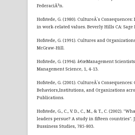
FederaciÃ³n.
Hofstede, G. (1980). CultureÂ´s Consequences: 
in work-related values. Beverly Hills CA: Sage 
Hofstede, G. (1991). Cultures and Organizations
McGraw-Hill.
Hofstede, G. (1994). â€œManagement Scientist
Management Science, 1, 4-13.
Hofstede, G. (2001). CultureÂ´s Consequences:
Behaviors,Institutions, and Organizations acro
Publications.
Hofstede, G., C., V. D., C., M., & T., C. (2002). "
leaders persue? A study in fifteen countries". 
Bussiness Studies, 785-803.