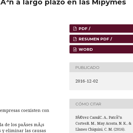
iÃ³n a largo plazo en las Mipymes
PDF /
RESUMEN PDF /
WORD
PUBLICADO
2016-12-02
CÓMO CITAR
empresas coexisten con
PÃ©rez CanulC. A., PatrÃ³n
CortesR. M., May Acosta, N. K., &
la de los paÃ­ses mÃ¡s
Llanes Chiquini, C. M. (2016).
s y eliminar las causas