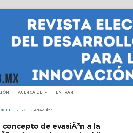
CIÓN
ACERCA DE
ENTRAR
- DICIEMBRE 2016
/
ArtÃ­culos
 concepto de evasiÃ³n a la