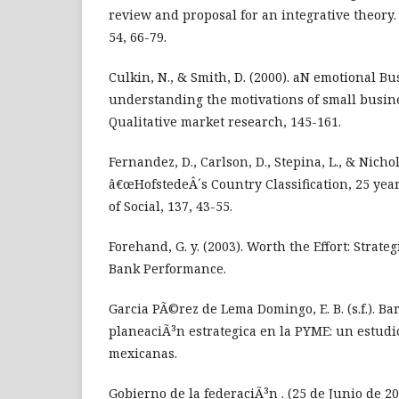
review and proposal for an integrative theory.
54, 66-79.
Culkin, N., & Smith, D. (2000). aN emotional Bu
understanding the motivations of small busine
Qualitative market research, 145-161.
Fernandez, D., Carlson, D., Stepina, L., & Nichols
â€œHofstedeÂ´s Country Classification, 25 year
of Social, 137, 43-55.
Forehand, G. y. (2003). Worth the Effort: Strate
Bank Performance.
Garcia PÃ©rez de Lema Domingo, E. B. (s.f.). Ba
planeaciÃ³n estrategica en la PYME: un estud
mexicanas.
Gobierno de la federaciÃ³n . (25 de Junio de 200