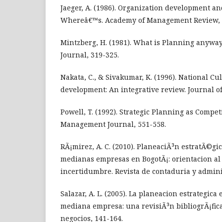
Jaeger, A. (1986). Organization development an
Whereâ€™s. Academy of Management Review, 1
Mintzberg, H. (1981). What is Planning anywa
Journal, 319-325.
Nakata, C., & Sivakumar, K. (1996). National C
development: An integrative review. Journal of
Powell, T. (1992). Strategic Planning as Compet
Management Journal, 551-558.
RÃ¡mirez, A. C. (2010). PlaneaciÃ³n estratÃ©g
medianas empresas en BogotÃ¡: orientacion al 
incertidumbre. Revista de contaduria y admini
Salazar, A. L. (2005). La planeacion estrategic
mediana empresa: una revisiÃ³n bibliogrÃ¡fica
negocios, 141-164.