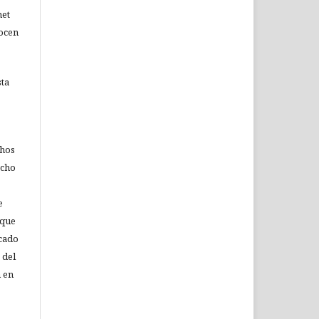
net
nocen
sta
chos
echo
e
 que
icado
 del
n en