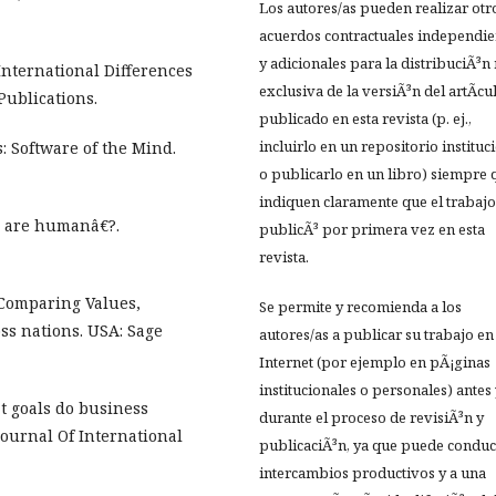
Los autores/as pueden realizar otr
acuerdos contractuales independie
y adicionales para la distribuciÃ³n
International Differences
exclusiva de la versiÃ³n del artÃ­cu
Publications.
publicado en esta revista (p. ej.,
incluirlo en un repositorio instituc
: Software of the Mind.
o publicarlo en un libro) siempre 
indiquen claramente que el trabajo
s are humanâ€?.
publicÃ³ por primera vez en esta
revista.
 Comparing Values,
Se permite y recomienda a los
ss nations. USA: Sage
autores/as a publicar su trabajo en
Internet (por ejemplo en pÃ¡ginas
institucionales o personales) antes
What goals do business
durante el proceso de revisiÃ³n y
Journal Of International
publicaciÃ³n, ya que puede conduc
intercambios productivos y a una