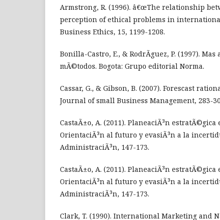
Armstrong, R. (1996). â€œThe relationship be
perception of ethical problems in internationa
Business Ethics, 15, 1199-1208.
Bonilla-Castro, E., & RodrÃ­guez, P. (1997). Mas 
mÃ©todos. Bogota: Grupo editorial Norma.
Cassar, G., & Gibson, B. (2007). Forescast rationa
Journal of small Business Management, 283-30
CastaÃ±o, A. (2011). PlaneaciÃ³n estratÃ©gica 
OrientaciÃ³n al futuro y evasiÃ³n a la incerti
AdministraciÃ³n, 147-173.
CastaÃ±o, A. (2011). PlaneaciÃ³n estratÃ©gica 
OrientaciÃ³n al futuro y evasiÃ³n a la incerti
AdministraciÃ³n, 147-173.
Clark, T. (1990). International Marketing and N