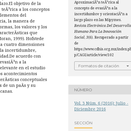
AproximaciÃ³n teÃ³rica al
azo.El objetivo de la
concepto de evasiÃ³n a la
teÃ³rica a los conceptos
incertidumbre y orientaciÃ³n a
elementos del
largo plazo en las Mipymes.
cia, la manera de
Revista Electrónica Del Desarroll
normas, los valores y los
Humano Para La Innovación
aracterÃ­sticas que
Social
,
3
(6). Recuperado a partir
Moran, 1999). Hofstede
de
ica cuatro dimensiones
https://www.cdhis.org.mx/index.p
 la incertidumbre,
p/CAGI/article/view/102
nidad.De acuerdo con
evasiÃ³n a la
Formatos de citación
elevante en el estudio
os acontecimientos
erÃ­sticas conceptuales
s de un paÃ­s y su
NÚMERO
canas.
Vol. 3 Núm. 6 (2016): Julio -
Diciembre 2016
SECCIÓN