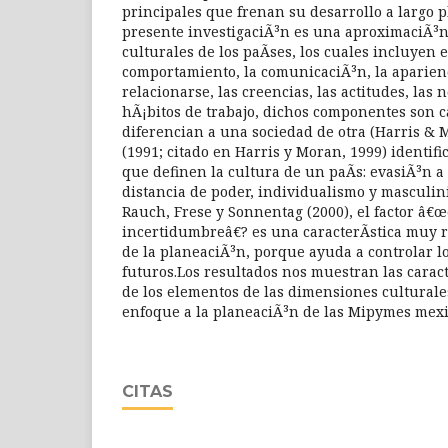
principales que frenan su desarrollo a largo pl
presente investigaciÃ³n es una aproximaciÃ³n 
culturales de los paÃ­ses, los cuales incluyen 
comportamiento, la comunicaciÃ³n, la aparien
relacionarse, las creencias, las actitudes, las 
hÃ¡bitos de trabajo, dichos componentes son c
diferencian a una sociedad de otra (Harris & 
(1991; citado en Harris y Moran, 1999) identif
que definen la cultura de un paÃ­s: evasiÃ³n a
distancia de poder, individualismo y masculi
Rauch, Frese y Sonnentag (2000), el factor â€œ
incertidumbreâ€? es una caracterÃ­stica muy r
de la planeaciÃ³n, porque ayuda a controlar l
futuros.Los resultados nos muestran las caract
de los elementos de las dimensiones culturale
enfoque a la planeaciÃ³n de las Mipymes mexi
CITAS