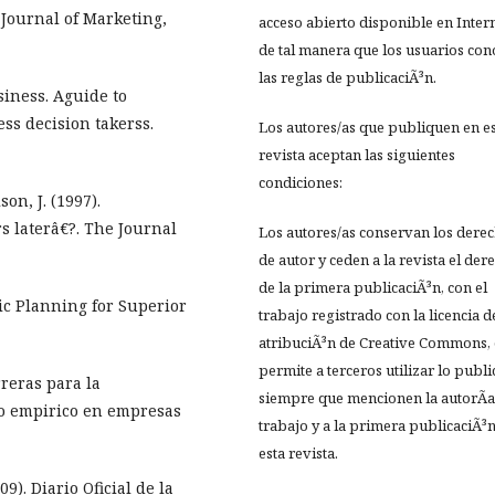
 Journal of Marketing,
acceso abierto disponible en Inter
de tal manera que los usuarios co
las reglas de publicaciÃ³n.
siness. Aguide to
ss decision takerss.
Los autores/as que publiquen en e
revista aceptan las siguientes
condiciones:
on, J. (1997).
s laterâ€?. The Journal
Los autores/as conservan los dere
de autor y ceden a la revista el der
de la primera publicaciÃ³n, con el
gic Planning for Superior
trabajo registrado con la licencia d
atribuciÃ³n de Creative Commons,
permite a terceros utilizar lo publ
rreras para la
siempre que mencionen la autorÃ­a
io empirico en empresas
trabajo y a la primera publicaciÃ³
esta revista.
9). Diario Oficial de la