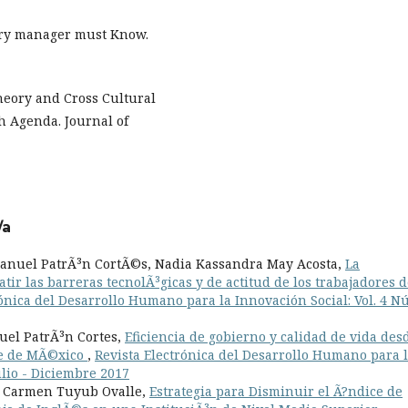
very manager must Know.
Theory and Cross Cultural
h Agenda. Journal of
/a
anuel PatrÃ³n CortÃ©s, Nadia Kassandra May Acosta,
La
tir las barreras tecnolÃ³gicas y de actitud de los trabajadores 
rónica del Desarrollo Humano para la Innovación Social: Vol. 4 N
uel PatrÃ³n Cortes,
Eficiencia de gobierno y calidad de vida des
ste de MÃ©xico
,
Revista Electrónica del Desarrollo Humano para 
ulio - Diciembre 2017
l Carmen Tuyub Ovalle,
Estrategia para Disminuir el Ã?ndice de