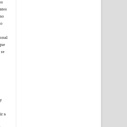
os
ntes
 no
lo
ional
que
 se
 y
ir a