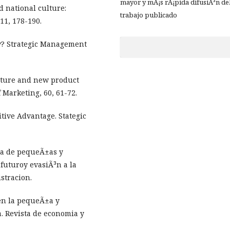
mayor y mÃ¡s rÃ¡pida difusiÃ³n de
d national culture:
trabajo publicado
1, 178-190.
y? Strategic Management
ulture and new product
 Marketing, 60, 61-72.
itive Advantage. Stategic
ica de pequeÃ±as y
futuroy evasiÃ³n a la
stracion.
a en la pequeÃ±a y
. Revista de economia y