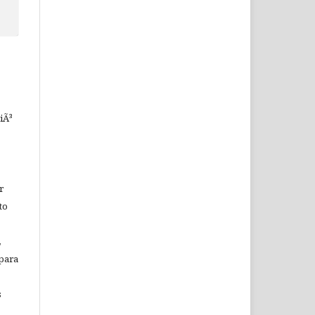
iÃ³
r
to
,
 para
s