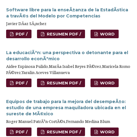
Software libre para la enseÃ±anza de la EstadÃ­stica
a travÃ©s del Modelo por Competencias
Javier DÃ­az SÃ¡nchez
PDF /
RESUMEN PDF /
WORD
La educaciÃ³n: una perspectiva o detonante para el
desarrollo econÃ³mico
Aidee Espinosa Pulido,MarÃ­a Isabel Reyes PÃ©rez,Maricela Romo
PÃ©rez,Yaralin Aceves Villanueva
PDF /
RESUMEN PDF /
WORD
Equipos de trabajo para la mejora del desempeÃ±o:
estudio de una empresa maquiladora ubicada en el
sureste de MÃ©xico
Roger Manuel PatrÃ³n-CortÃ©s,Fernando Medina Blum
PDF /
RESUMEN PDF /
WORD