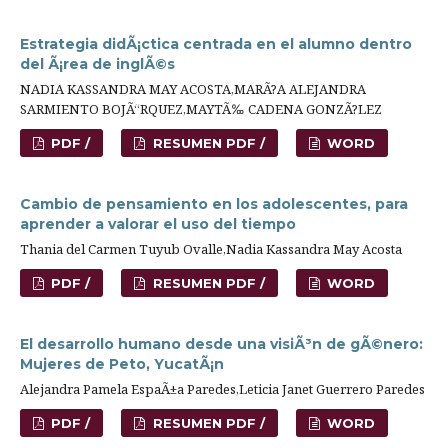
Estrategia didÃ¡ctica centrada en el alumno dentro
del Ã¡rea de inglÃ©s
NADIA KASSANDRA MAY ACOSTA,MARÃ?A ALEJANDRA
SARMIENTO BOJÃ“RQUEZ,MAYTÃ‰ CADENA GONZÃ?LEZ
PDF /
RESUMEN PDF /
WORD
Cambio de pensamiento en los adolescentes, para
aprender a valorar el uso del tiempo
Thania del Carmen Tuyub Ovalle,Nadia Kassandra May Acosta
PDF /
RESUMEN PDF /
WORD
El desarrollo humano desde una visiÃ³n de gÃ©nero:
Mujeres de Peto, YucatÃ¡n
Alejandra Pamela EspaÃ±a Paredes,Leticia Janet Guerrero Paredes
PDF /
RESUMEN PDF /
WORD