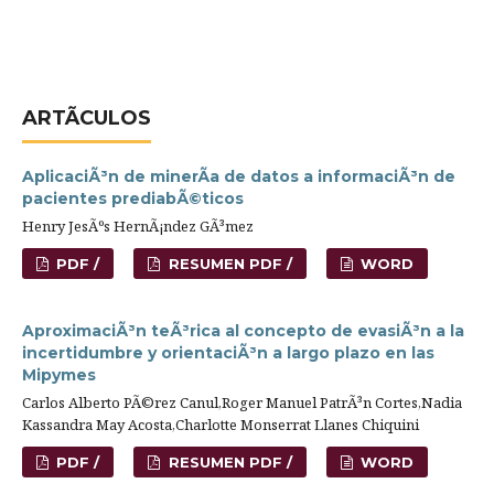
ARTÃ­CULOS
AplicaciÃ³n de minerÃ­a de datos a informaciÃ³n de
pacientes prediabÃ©ticos
Henry JesÃºs HernÃ¡ndez GÃ³mez
PDF /
RESUMEN PDF /
WORD
AproximaciÃ³n teÃ³rica al concepto de evasiÃ³n a la
incertidumbre y orientaciÃ³n a largo plazo en las
Mipymes
Carlos Alberto PÃ©rez Canul,Roger Manuel PatrÃ³n Cortes,Nadia
Kassandra May Acosta,Charlotte Monserrat Llanes Chiquini
PDF /
RESUMEN PDF /
WORD