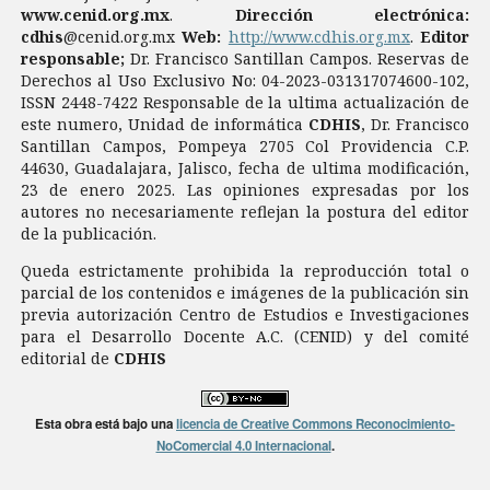
www.cenid.org.mx
.
Dirección electrónica:
cdhis
@cenid.org.mx
Web:
http://www.cdhis.org.mx
.
Editor
responsable;
Dr. Francisco Santillan Campos. Reservas de
Derechos al Uso Exclusivo No: 04-2023-031317074600-102,
ISSN 2448-7422 Responsable de la ultima actualización de
este numero, Unidad de informática
CDHIS
, Dr. Francisco
Santillan Campos, Pompeya 2705 Col Providencia C.P.
44630, Guadalajara, Jalisco, fecha de ultima modificación,
23 de enero 2025. Las opiniones expresadas por los
autores no necesariamente reflejan la postura del editor
de la publicación.
Queda estrictamente prohibida la reproducción total o
parcial de los contenidos e imágenes de la publicación sin
previa autorización Centro de Estudios e Investigaciones
para el Desarrollo Docente A.C. (CENID) y del comité
editorial de
CDHIS
Esta obra está bajo una
licencia de Creative Commons Reconocimiento-
NoComercial 4.0 Internacional
.