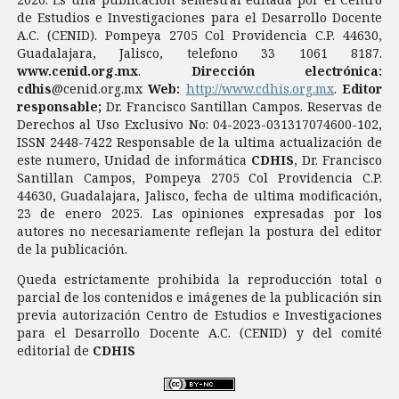
de Estudios e Investigaciones para el Desarrollo Docente
A.C. (CENID). Pompeya 2705 Col Providencia C.P. 44630,
Guadalajara, Jalisco, telefono 33 1061 8187.
www.cenid.org.mx
.
Dirección electrónica:
cdhis
@cenid.org.mx
Web:
http://www.cdhis.org.mx
.
Editor
responsable;
Dr. Francisco Santillan Campos. Reservas de
Derechos al Uso Exclusivo No: 04-2023-031317074600-102,
ISSN 2448-7422 Responsable de la ultima actualización de
este numero, Unidad de informática
CDHIS
, Dr. Francisco
Santillan Campos, Pompeya 2705 Col Providencia C.P.
44630, Guadalajara, Jalisco, fecha de ultima modificación,
23 de enero 2025. Las opiniones expresadas por los
autores no necesariamente reflejan la postura del editor
de la publicación.
Queda estrictamente prohibida la reproducción total o
parcial de los contenidos e imágenes de la publicación sin
previa autorización Centro de Estudios e Investigaciones
para el Desarrollo Docente A.C. (CENID) y del comité
editorial de
CDHIS