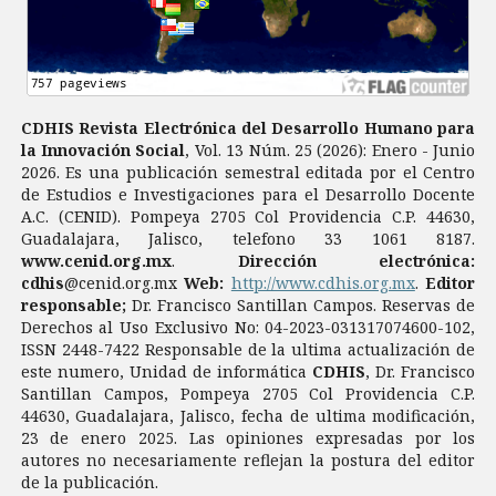
CDHIS Revista Electrónica del Desarrollo Humano para
la Innovación Social
, Vol. 13 Núm. 25 (2026): Enero - Junio
2026. Es una publicación semestral editada por el Centro
de Estudios e Investigaciones para el Desarrollo Docente
A.C. (CENID). Pompeya 2705 Col Providencia C.P. 44630,
Guadalajara, Jalisco, telefono 33 1061 8187.
www.cenid.org.mx
.
Dirección electrónica:
cdhis
@cenid.org.mx
Web:
http://www.cdhis.org.mx
.
Editor
responsable;
Dr. Francisco Santillan Campos. Reservas de
Derechos al Uso Exclusivo No: 04-2023-031317074600-102,
ISSN 2448-7422 Responsable de la ultima actualización de
este numero, Unidad de informática
CDHIS
, Dr. Francisco
Santillan Campos, Pompeya 2705 Col Providencia C.P.
44630, Guadalajara, Jalisco, fecha de ultima modificación,
23 de enero 2025. Las opiniones expresadas por los
autores no necesariamente reflejan la postura del editor
de la publicación.