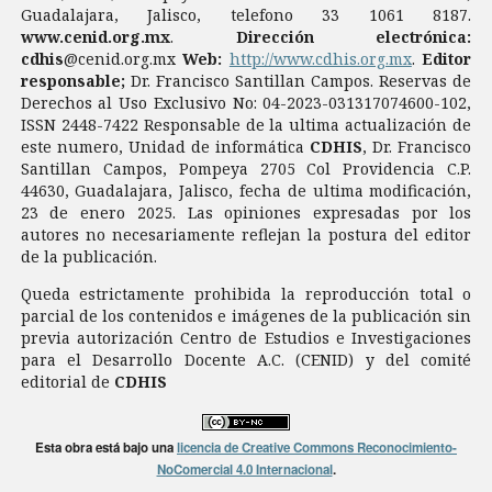
Guadalajara, Jalisco, telefono 33 1061 8187.
www.cenid.org.mx
.
Dirección electrónica:
cdhis
@cenid.org.mx
Web:
http://www.cdhis.org.mx
.
Editor
responsable;
Dr. Francisco Santillan Campos. Reservas de
Derechos al Uso Exclusivo No: 04-2023-031317074600-102,
ISSN 2448-7422 Responsable de la ultima actualización de
este numero, Unidad de informática
CDHIS
, Dr. Francisco
Santillan Campos, Pompeya 2705 Col Providencia C.P.
44630, Guadalajara, Jalisco, fecha de ultima modificación,
23 de enero 2025. Las opiniones expresadas por los
autores no necesariamente reflejan la postura del editor
de la publicación.
Queda estrictamente prohibida la reproducción total o
parcial de los contenidos e imágenes de la publicación sin
previa autorización Centro de Estudios e Investigaciones
para el Desarrollo Docente A.C. (CENID) y del comité
editorial de
CDHIS
Esta obra está bajo una
licencia de Creative Commons Reconocimiento-
NoComercial 4.0 Internacional
.