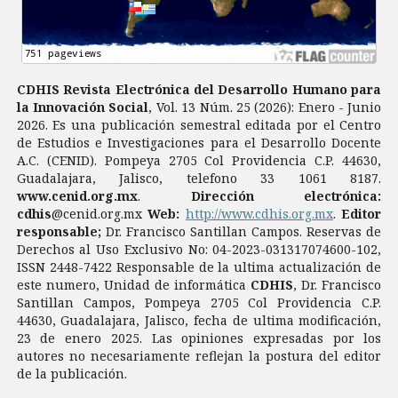
CDHIS Revista Electrónica del Desarrollo Humano para
la Innovación Social
, Vol. 13 Núm. 25 (2026): Enero - Junio
2026. Es una publicación semestral editada por el Centro
de Estudios e Investigaciones para el Desarrollo Docente
A.C. (CENID). Pompeya 2705 Col Providencia C.P. 44630,
Guadalajara, Jalisco, telefono 33 1061 8187.
www.cenid.org.mx
.
Dirección electrónica:
cdhis
@cenid.org.mx
Web:
http://www.cdhis.org.mx
.
Editor
responsable;
Dr. Francisco Santillan Campos. Reservas de
Derechos al Uso Exclusivo No: 04-2023-031317074600-102,
ISSN 2448-7422 Responsable de la ultima actualización de
este numero, Unidad de informática
CDHIS
, Dr. Francisco
Santillan Campos, Pompeya 2705 Col Providencia C.P.
44630, Guadalajara, Jalisco, fecha de ultima modificación,
23 de enero 2025. Las opiniones expresadas por los
autores no necesariamente reflejan la postura del editor
de la publicación.