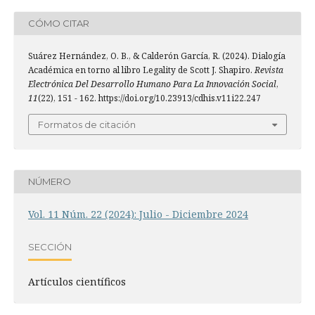
CÓMO CITAR
Suárez Hernández, O. B., & Calderón García, R. (2024). Dialogía
Académica en torno al libro Legality de Scott J. Shapiro.
Revista
Electrónica Del Desarrollo Humano Para La Innovación Social
,
11
(22), 151 - 162. https://doi.org/10.23913/cdhis.v11i22.247
Formatos de citación
NÚMERO
Vol. 11 Núm. 22 (2024): Julio - Diciembre 2024
SECCIÓN
Artí­culos científicos