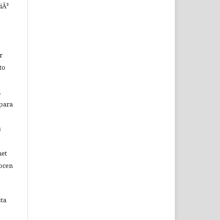
iÃ³
r
to
,
 para
s
net
nocen
sta