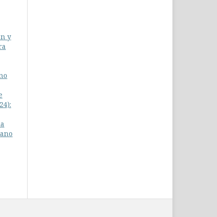
ón y
ra
ano
e
24):
la
mano