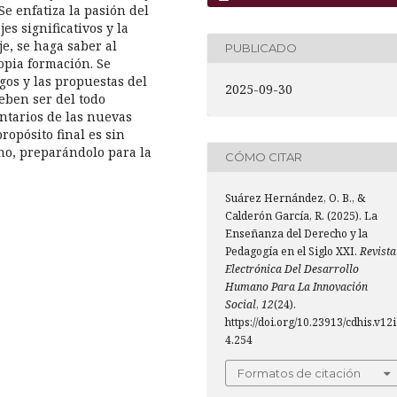
Se enfatiza la pasión del
s significativos y la
e, se haga saber al
PUBLICADO
opia formación. Se
os y las propuestas del
2025-09-30
eben ser del todo
ntarios de las nuevas
opósito final es sin
no, preparándolo para la
CÓMO CITAR
Suárez Hernández, O. B., &
Calderón García, R. (2025). La
Enseñanza del Derecho y la
Pedagogía en el Siglo XXI.
Revista
Electrónica Del Desarrollo
Humano Para La Innovación
Social
,
12
(24).
https://doi.org/10.23913/cdhis.v12
4.254
Formatos de citación