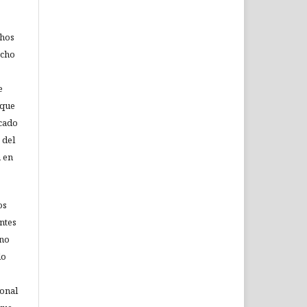
chos
echo
e
 que
icado
 del
n en
os
ntes
 no
lo
ional