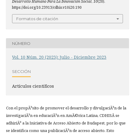
Desarrollo Humano Para La Innovación Social
,
10
(20).
https://doi.org/10.23913/cdhis.v10i20.190
Formatos de citación
NÚMERO
Vol. 10 Núm. 20 (2023): Julio - Diciembre 2023
SECCIÓN
Artí­culos científicos
Con el propÃ³sito de promover el desarrollo y divulgaciÃ³n de la
investigaciÃ³n en educaciÃ³n en AmÃ©rica Latina, CDHISÂ se
adhiriÃ³ a la Iniciativa de Acceso Abierto de Budapest, por lo que
se identifica como una publicaciÃ³n de acceso abierto. Esto