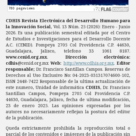
CDHIS Revista Electrónica del Desarrollo Humano para
la Innovación Social
, Vol. 13 Núm. 25 (2026): Enero - Junio
2026. Es una publicación semestral editada por el Centro
de Estudios e Investigaciones para el Desarrollo Docente
A.C. (CENID). Pompeya 2705 Col Providencia C.P. 44630,
Guadalajara, Jalisco, telefono 33 1061 8187.
www.cenid.org.mx
.
Dirección electrónica:
cdhis
@cenid.org.mx
Web:
http://www.cdhis.org.mx
.
Editor
responsable;
Dr. Francisco Santillan Campos. Reservas de
Derechos al Uso Exclusivo No: 04-2023-031317074600-102,
ISSN 2448-7422 Responsable de la ultima actualización de
este numero, Unidad de informática
CDHIS
, Dr. Francisco
Santillan Campos, Pompeya 2705 Col Providencia C.P.
44630, Guadalajara, Jalisco, fecha de ultima modificación,
23 de enero 2025. Las opiniones expresadas por los
autores no necesariamente reflejan la postura del editor
de la publicación.
Queda estrictamente prohibida la reproducción total o
parcial de los contenidos e imágenes de la publicación sin